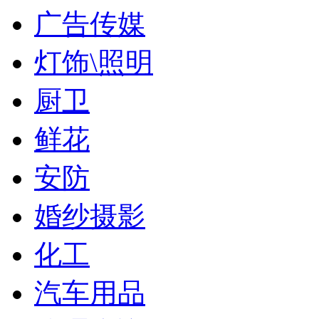
广告传媒
灯饰\照明
厨卫
鲜花
安防
婚纱摄影
化工
汽车用品